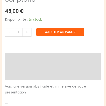
45,00
€
Disponibilité :
En stock
quantité
AJOUTER AU PANIER
-
+
de
Scriptoria
Description
Informations complémentaires
Avis (0)
Voici une version plus fluide et immersive de votre
présentation :
—