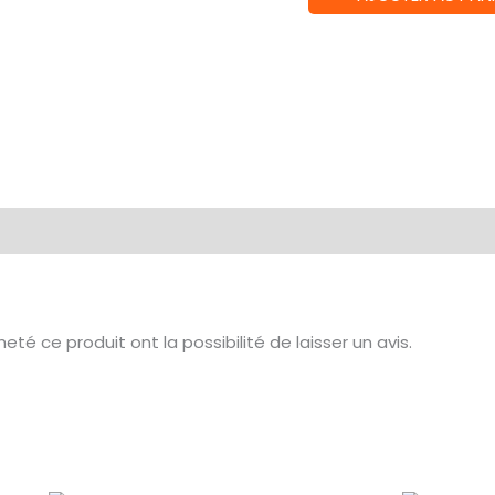
de
SAINT
SEIYA
-
Sleeves
Hades
té ce produit ont la possibilité de laisser un avis.