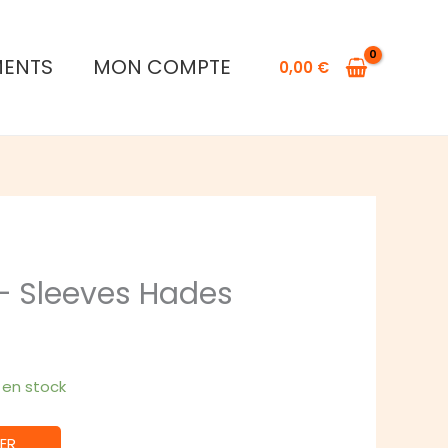
de
SAINT
MENTS
MON COMPTE
SEIYA
0,00
€
-
Sleeves
Hades
 – Sleeves Hades
1 en stock
ER