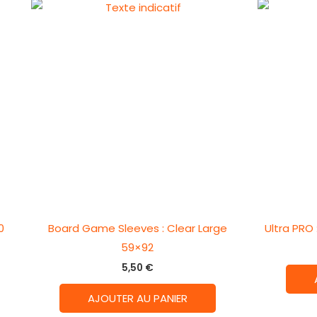
0
Board Game Sleeves : Clear Large
Ultra PRO
59×92
5,50
€
AJOUTER AU PANIER