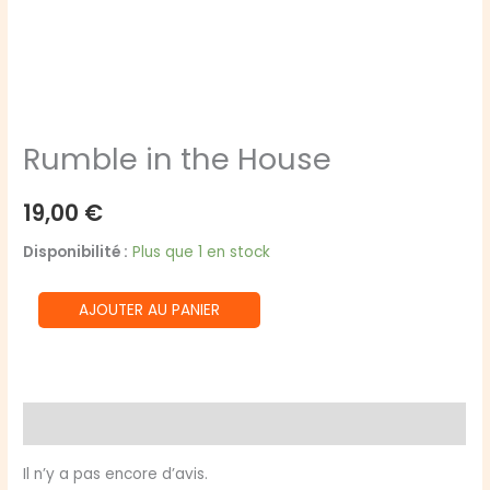
Rumble in the House
19,00
€
Disponibilité :
Plus que 1 en stock
quantité
AJOUTER AU PANIER
de
Rumble
in
the
Avis (0)
House
Il n’y a pas encore d’avis.