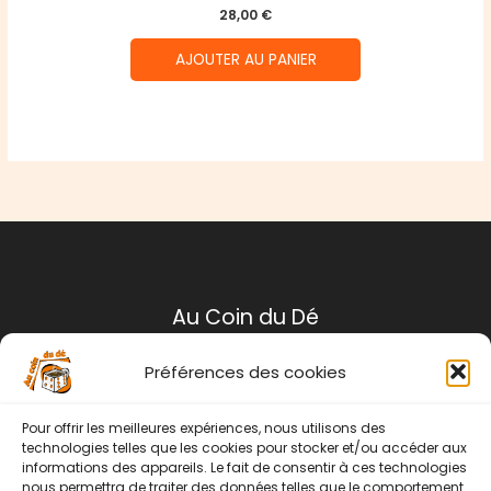
28,00
€
AJOUTER AU PANIER
Au Coin du Dé
Préférences des cookies
Mentions légales
Conditions générales de ventes
Pour offrir les meilleures expériences, nous utilisons des
Politique de retour
technologies telles que les cookies pour stocker et/ou accéder aux
informations des appareils. Le fait de consentir à ces technologies
Contact
nous permettra de traiter des données telles que le comportement