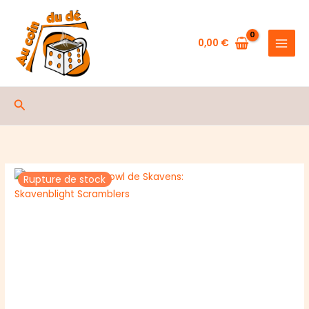
Aller
au
contenu
0,00
€
Rechercher
Rupture de stock