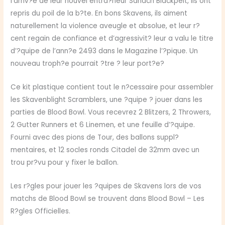
l’arriv?e de leur nouvel entra?neur Sandch Blackpelt, ils ont
repris du poil de la b?te. En bons Skavens, ils aiment
naturellement la violence aveugle et absolue, et leur r?
cent regain de confiance et d’agressivit? leur a valu le titre
d’?quipe de l’ann?e 2493 dans le Magazine l’?pique. Un
nouveau troph?e pourrait ?tre ? leur port?e?
Ce kit plastique contient tout le n?cessaire pour assembler
les Skavenblight Scramblers, une ?quipe ? jouer dans les
parties de Blood Bowl. Vous recevrez 2 Blitzers, 2 Throwers,
2 Gutter Runners et 6 Linemen, et une feuille d’?quipe.
Fourni avec des pions de Tour, des ballons suppl?
mentaires, et 12 socles ronds Citadel de 32mm avec un
trou pr?vu pour y fixer le ballon.
Les r?gles pour jouer les ?quipes de Skavens lors de vos
matchs de Blood Bowl se trouvent dans Blood Bowl – Les
R?gles Officielles.