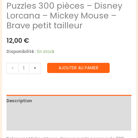
Puzzles 300 pièces – Disney
Lorcana – Mickey Mouse –
Brave petit tailleur
12,00
€
Disponibilité :
En stock
quantité
AJOUTER AU PANIER
-
+
de
Puzzles
300
pièces
Description
-
Disney
Informations complémentaires
Lorcana
Avis (0)
-
Mickey