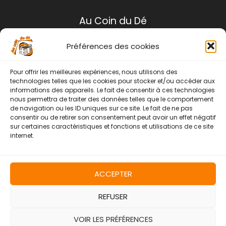
Au Coin du Dé
Préférences des cookies
Mentions légales
Conditions générales de ventes
Pour offrir les meilleures expériences, nous utilisons des
Politique de retour
technologies telles que les cookies pour stocker et/ou accéder aux
informations des appareils. Le fait de consentir à ces technologies
Contact
nous permettra de traiter des données telles que le comportement
de navigation ou les ID uniques sur ce site. Le fait de ne pas
Instagram
Facebook
consentir ou de retirer son consentement peut avoir un effet négatif
sur certaines caractéristiques et fonctions et utilisations de ce site
internet.
ACCEPTER
REFUSER
Copyright © 2026 | Au Coin Du Dé
VOIR LES PRÉFÉRENCES