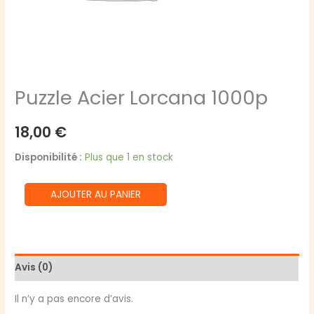
Puzzle Acier Lorcana 1000p
18,00
€
Disponibilité :
Plus que 1 en stock
quantité
AJOUTER AU PANIER
de
Puzzle
Acier
Lorcana
Avis (0)
1000p
Il n’y a pas encore d’avis.