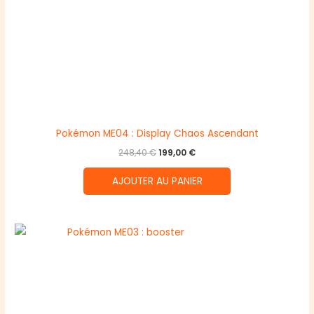
Pokémon ME04 : Display Chaos Ascendant
Le
Le
248,40
€
199,00
€
prix
prix
initial
actuel
AJOUTER AU PANIER
était :
est :
248,40 €.
199,00 €.