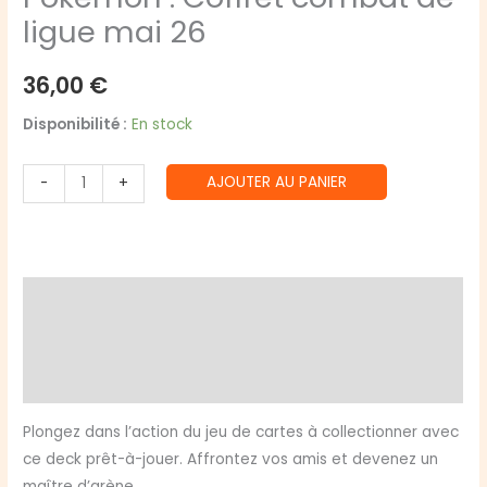
ligue mai 26
36,00
€
Disponibilité :
En stock
quantité
AJOUTER AU PANIER
-
+
de
Pokémon
:
Coffret
Description
combat
de
Informations complémentaires
ligue
Avis (0)
mai
26
Plongez dans l’action du jeu de cartes à collectionner avec
ce deck prêt-à-jouer. Affrontez vos amis et devenez un
maître d’arène.