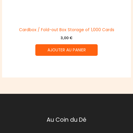
Cardbox / Fold-out Box Storage of 1,000 Cards
3,00
€
AJOUTER AU PANIER
Au Coin du Dé