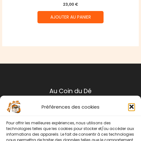
23,00
€
AJOUTER AU PANIER
Au Coin du Dé
Préférences des cookies
Mentions légales
Conditions générales de ventes
Pour offrir les meilleures expériences, nous utilisons des
Politique de retour
technologies telles que les cookies pour stocker et/ou accéder aux
informations des appareils. Le fait de consentir à ces technologies
Contact
nous permettra de traiter des données telles que le comportement