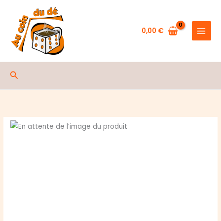
de
Aller
PICTURES
au
contenu
0,00
€
Rechercher