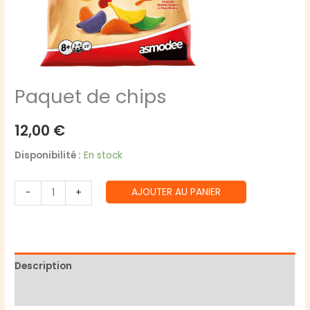
Paquet de chips
12,00
€
Disponibilité :
En stock
quantité
AJOUTER AU PANIER
-
+
de
Paquet
de
chips
Description
Avis (0)