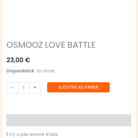
OSMOOZ LOVE BATTLE
23,00
€
Disponibilité :
En stock
quantité
AJOUTER AU PANIER
-
+
de
OSMOOZ
LOVE
BATTLE
Avis (0)
Il n’y a pas encore d’avis.