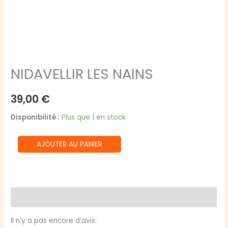
NIDAVELLIR LES NAINS
39,00
€
Disponibilité :
Plus que 1 en stock
quantité
AJOUTER AU PANIER
de
NIDAVELLIR
LES
NAINS
Avis (0)
Il n’y a pas encore d’avis.