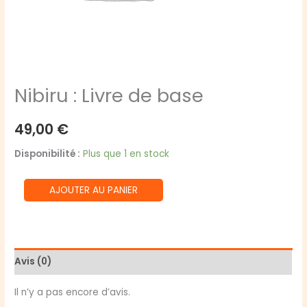
Nibiru : Livre de base
49,00
€
Disponibilité :
Plus que 1 en stock
quantité
AJOUTER AU PANIER
de
Nibiru
:
Livre
Avis (0)
de
base
Il n’y a pas encore d’avis.