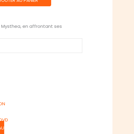
JOUTER AU PANIER
 Mysthea, en affrontant ses
 DVD
AU