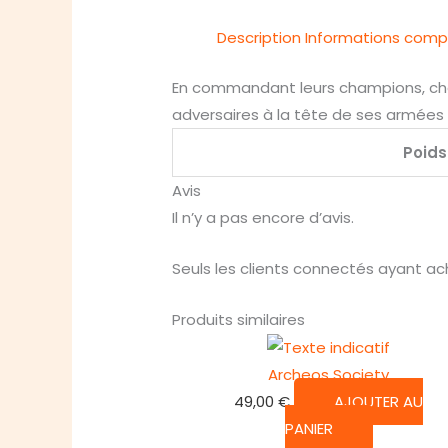
Description
Informations comp
En commandant leurs champions, chaq
adversaires à la tête de ses armées 
Poids
Avis
Il n’y a pas encore d’avis.
Seuls les clients connectés ayant ache
Produits similaires
Archeos Society
49,00
€
AJOUTER AU
PANIER