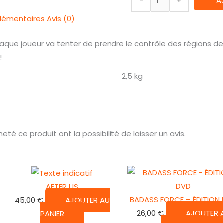
-
+
A
de
lémentaires
Avis (0)
Mysthea
ue joueur va tenter de prendre le contrôle des régions de
!
2,5 kg
té ce produit ont la possibilité de laisser un avis.
AFTER US
BADASS FORCE – ÉDITION
45,00
€
AJOUTER AU
26,00
€
AJOUTER 
PANIER