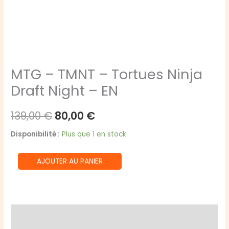
MTG – TMNT – Tortues Ninja
Draft Night – EN
Le
Le
139,00
€
80,00
€
prix
prix
Disponibilité :
Plus que 1 en stock
initial
actuel
quantité
AJOUTER AU PANIER
était :
est :
de
MTG
139,00 €.
80,00 €.
-
TMNT
Description
-