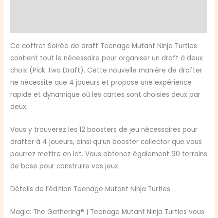
Informations complémentaires
Tortues
Ninja
Avis (0)
Draft
Night
Ce coffret Soirée de draft Teenage Mutant Ninja Turtles
-
contient tout le nécessaire pour organiser un draft à deux
EN
choix (Pick Two Draft). Cette nouvelle manière de drafter
ne nécessite que 4 joueurs et propose une expérience
rapide et dynamique où les cartes sont choisies deux par
deux.
Vous y trouverez les 12 boosters de jeu nécessaires pour
drafter à 4 joueurs, ainsi qu’un booster collector que vous
pourrez mettre en lot. Vous obtenez également 90 terrains
de base pour construire vos jeux.
Détails de l’édition Teenage Mutant Ninja Turtles
Magic: The Gathering® | Teenage Mutant Ninja Turtles vous