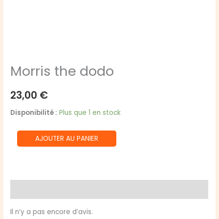
Morris the dodo
23,00
€
Disponibilité :
Plus que 1 en stock
quantité
AJOUTER AU PANIER
de
Morris
the
dodo
Avis (0)
Il n’y a pas encore d’avis.