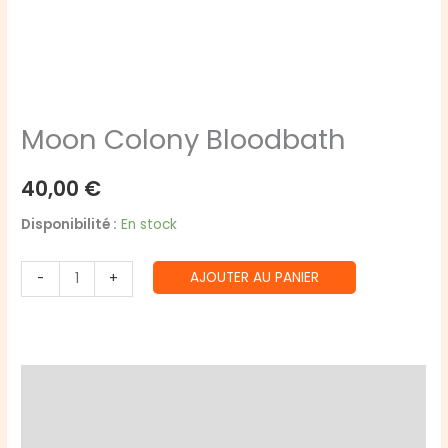
Moon Colony Bloodbath
40,00
€
Disponibilité :
En stock
quantité
AJOUTER AU PANIER
-
+
de
Moon
Colony
Bloodbath
Description
Informations complémentaires