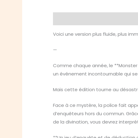
Description
Informations compl
Voici une version plus fluide, plus im
—
Comme chaque année, le **Monster Pa
un événement incontournable qui se c
Mais cette édition tourne au désastr
Face à ce mystère, la police fait ap
d’enquêteurs hors du commun. Grâce à
de la divination, vous devrez interp
**Un jeu d’enquête et de déduction o