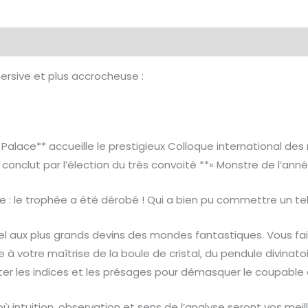
émentaires
Avis (0)
mersive et plus accrocheuse :
lace** accueille le prestigieux Colloque international des
onclut par l’élection du très convoité **« Monstre de l’anné
e : le trophée a été dérobé ! Qui a bien pu commettre un te
pel aux plus grands devins des mondes fantastiques. Vous fa
 votre maîtrise de la boule de cristal, du pendule divinatoi
réter les indices et les présages pour démasquer le coupable
ù intuition, observation et sens de l’analyse seront vos mei