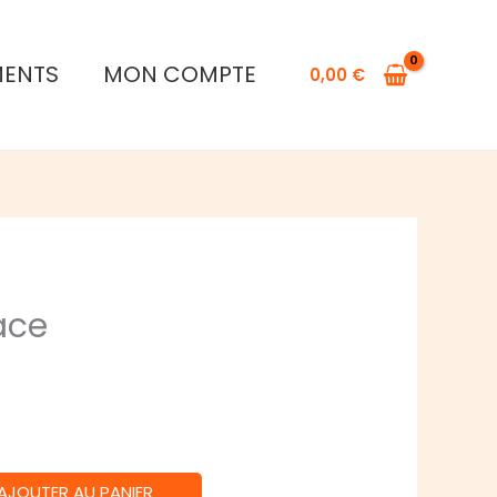
Monster
Palace
MENTS
MON COMPTE
0,00
€
ace
AJOUTER AU PANIER