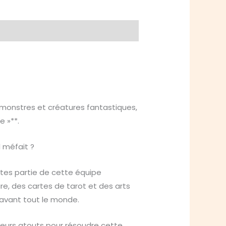
 monstres et créatures fantastiques,
e »**.
l méfait ?
ites partie de cette équipe
re, des cartes de tarot et des arts
 avant tout le monde.
lleurs atouts pour résoudre cette