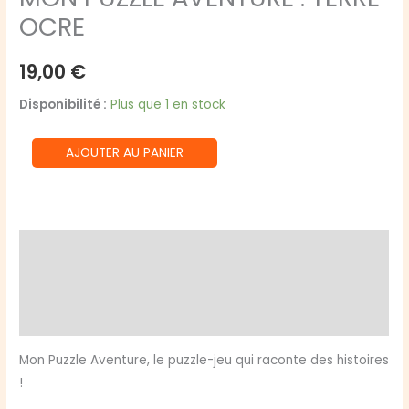
OCRE
19,00
€
Disponibilité :
Plus que 1 en stock
quantité
AJOUTER AU PANIER
de
MON
PUZZLE
AVENTURE
Description
:
Informations complémentaires
TERRE
OCRE
Avis (0)
Mon Puzzle Aventure, le puzzle-jeu qui raconte des histoires
!