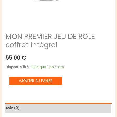
MON PREMIER JEU DE ROLE
coffret intégral
55,00
€
Disponibilité :
Plus que 1 en stock
quantité
AJOUTER AU PANIER
de
MON
PREMIER
JEU
Avis (0)
DE