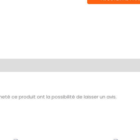
de
MON
JEU
DU
MINI
BAC
té ce produit ont la possibilité de laisser un avis.