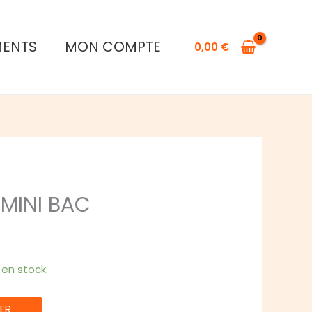
de
MON
MENTS
MON COMPTE
JEU
0,00
€
DU
MINI
BAC
MINI BAC
1 en stock
ER