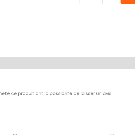
de
Microgame
Battlecrest
té ce produit ont la possibilité de laisser un avis.