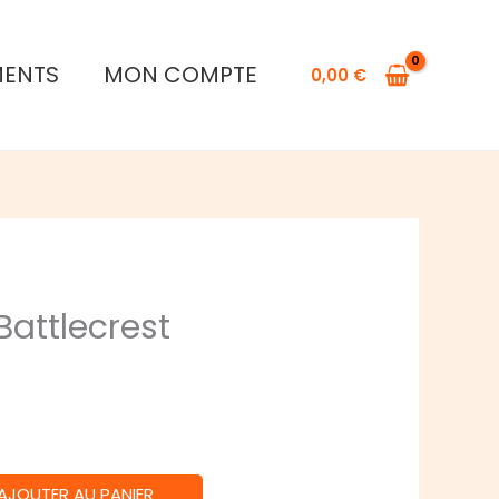
Microgame
Battlecrest
MENTS
MON COMPTE
0,00
€
attlecrest
AJOUTER AU PANIER