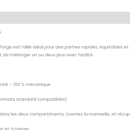
émentaires
Avis (0)
n
rge est l’allié idéal pour des parties rapides, équitables et
t de mélanger un ou deux jeux avec facilité.
ricité – 100 % mécanique
 (formats standard compatibles)
tes dans les deux compartiments, tournez la manivelle, et ré
er et à ranger