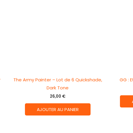
r
The Army Painter – Lot de 6 Quickshade,
GG : E
Dark Tone
26,00
€
AJOUTER AU PANIER