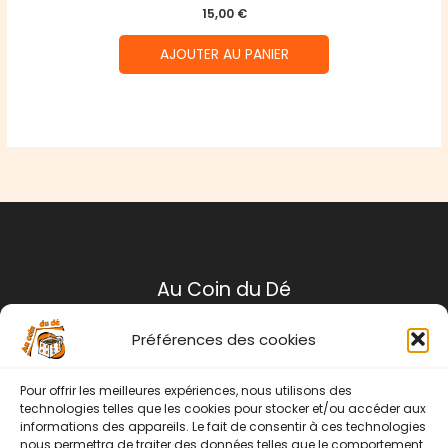
15,00
€
AJOUTER AU PANIER
Au Coin du Dé
Préférences des cookies
Mentions légales
Conditions générales de ventes
Pour offrir les meilleures expériences, nous utilisons des
Politique de retour
technologies telles que les cookies pour stocker et/ou accéder aux
informations des appareils. Le fait de consentir à ces technologies
Contact
nous permettra de traiter des données telles que le comportement