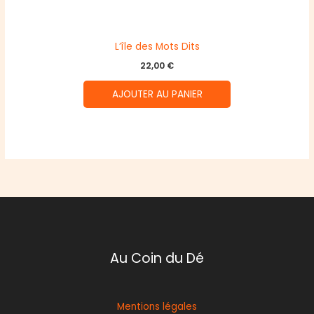
L’île des Mots Dits
22,00
€
AJOUTER AU PANIER
Au Coin du Dé
Mentions légales