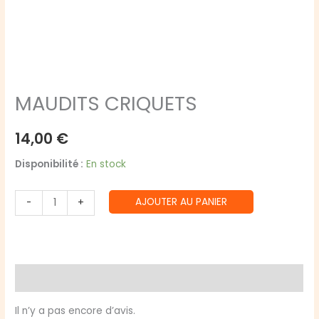
MAUDITS CRIQUETS
14,00
€
Disponibilité :
En stock
quantité
AJOUTER AU PANIER
-
+
de
MAUDITS
CRIQUETS
Avis (0)
Il n’y a pas encore d’avis.