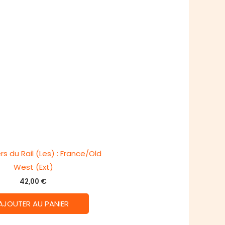
rs du Rail (Les) : France/Old
West (Ext)
42,00
€
AJOUTER AU PANIER