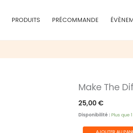
PRODUITS
PRÉCOMMANDE
ÉVÈNE
Make The Di
25,00
€
Disponibilité :
Plus que 
quantité
AJOUTER AU PANI