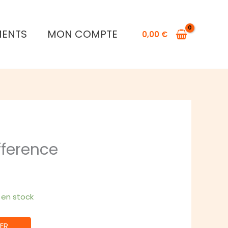
de
Make
MENTS
MON COMPTE
The
0,00
€
Difference
fference
1 en stock
ER