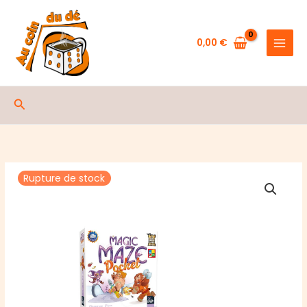
Aller
au
contenu
0,00
€
Rechercher
Rupture de stock