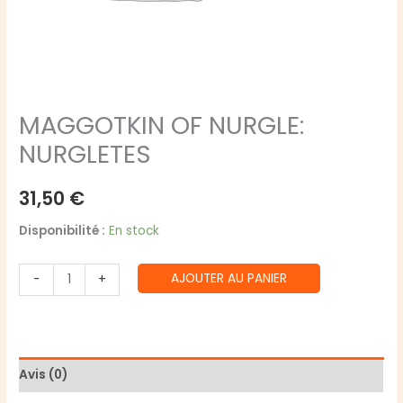
MAGGOTKIN OF NURGLE:
NURGLETES
31,50
€
Disponibilité :
En stock
quantité
AJOUTER AU PANIER
-
+
de
MAGGOTKIN
OF
NURGLE:
Avis (0)
NURGLETES