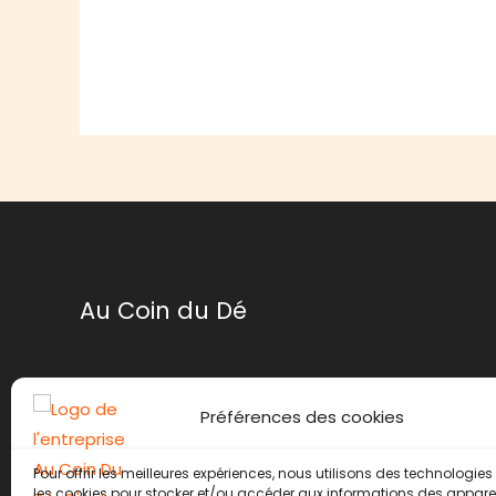
Au Coin du Dé
Mentions légales
Préférences des cookies
Conditions générales de ventes
Politique de retour
Pour offrir les meilleures expériences, nous utilisons des technologies 
Contact
les cookies pour stocker et/ou accéder aux informations des appareils