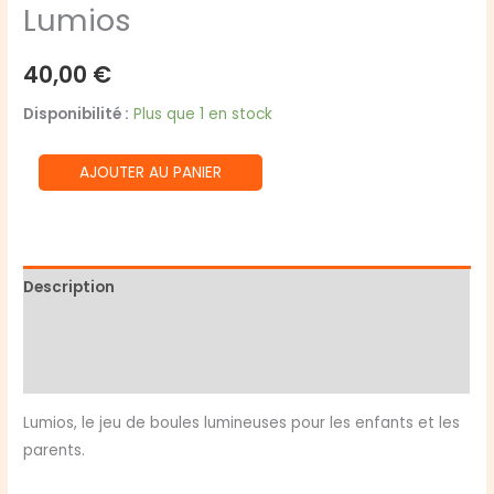
Lumios
40,00
€
Disponibilité :
Plus que 1 en stock
quantité
AJOUTER AU PANIER
de
Lumios
Description
Informations complémentaires
Avis (0)
Lumios, le jeu de boules lumineuses pour les enfants et les
parents.