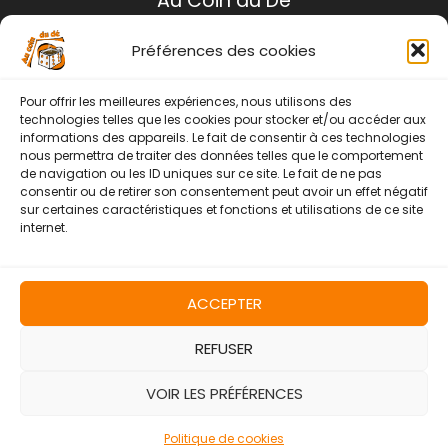
Au Coin du Dé
Préférences des cookies
Mentions légales
Conditions générales de ventes
Pour offrir les meilleures expériences, nous utilisons des
Politique de retour
technologies telles que les cookies pour stocker et/ou accéder aux
informations des appareils. Le fait de consentir à ces technologies
Contact
nous permettra de traiter des données telles que le comportement
de navigation ou les ID uniques sur ce site. Le fait de ne pas
Instagram
Facebook
consentir ou de retirer son consentement peut avoir un effet négatif
sur certaines caractéristiques et fonctions et utilisations de ce site
internet.
ACCEPTER
REFUSER
Copyright © 2026 | Au Coin Du Dé
VOIR LES PRÉFÉRENCES
Politique de cookies