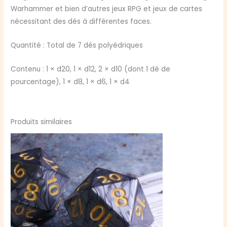
pailleté
Warhammer et bien d’autres jeux RPG et jeux de cartes
nécessitant des dés à différentes faces.
Quantité : Total de 7 dés polyédriques
Contenu : 1 × d20, 1 × d12, 2 × d10 (dont 1 dé de
pourcentage), 1 × d8, 1 × d6, 1 × d4
Produits similaires