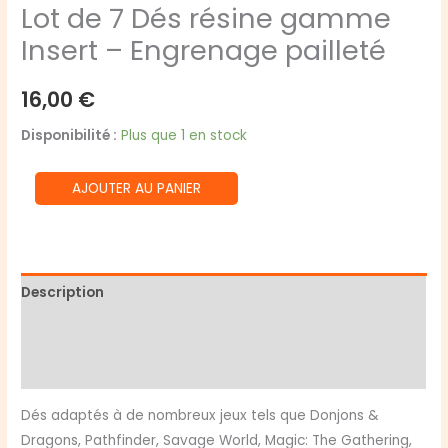
Lot de 7 Dés résine gamme
Insert – Engrenage pailleté
16,00
€
Disponibilité :
Plus que 1 en stock
quantité
AJOUTER AU PANIER
de
Lot
de
7
Description
Dés
Informations complémentaires
résine
gamme
Avis (0)
Insert
-
Dés adaptés à de nombreux jeux tels que Donjons &
Engrenage
Dragons, Pathfinder, Savage World, Magic: The Gathering,