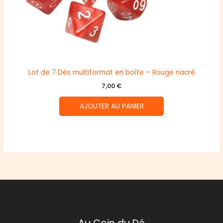
Lot de 7 Dés multiformat en boîte – Rouge nacré
7,00
€
AJOUTER AU PANIER