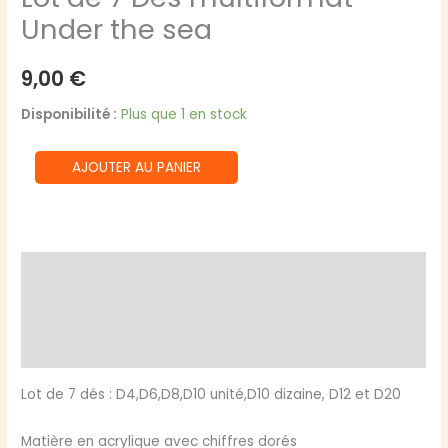
Under the sea
9,00
€
Disponibilité :
Plus que 1 en stock
quantité
AJOUTER AU PANIER
de
Lot
de
7
Description
Dés
Informations complémentaires
multiformat
–
Avis (0)
Under
the
Lot de 7 dés : D4,D6,D8,D10 unité,D10 dizaine, D12 et D20
sea
Matière en acrylique avec chiffres dorés