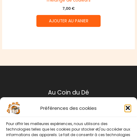
mélange de couleurs
7,00
€
AJOUTER AU PANIER
Au Coin du Dé
Préférences des cookies
Mentions légales
Conditions générales de ventes
Pour offrir les meilleures expériences, nous utilisons des
Politique de retour
technologies telles que les cookies pour stocker et/ou accéder aux
informations des appareils. Le fait de consentir à ces technologies
Contact