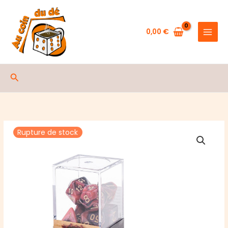
Aller
au
contenu
0,00
€
Rechercher
Rupture de stock