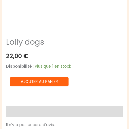
Lolly dogs
22,00
€
Disponibilité :
Plus que 1 en stock
quantité
AJOUTER AU PANIER
de
Lolly
dogs
Avis (0)
Il n’y a pas encore d’avis.