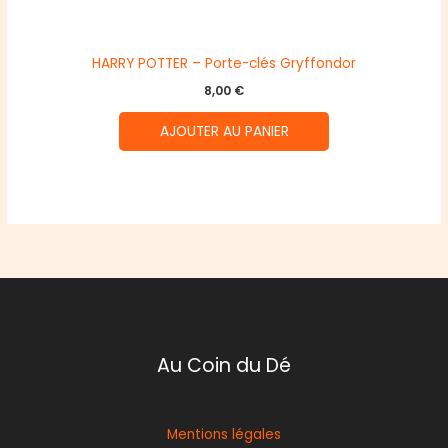
HARRY POTTER – Porte-clés Gryffondor
8,00
€
AJOUTER AU PANIER
Au Coin du Dé
Mentions légales