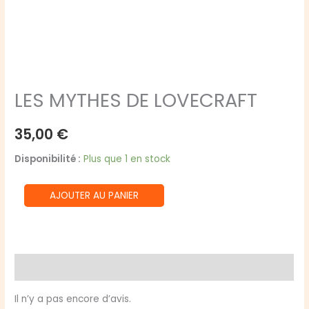
LES MYTHES DE LOVECRAFT
35,00
€
Disponibilité :
Plus que 1 en stock
quantité
AJOUTER AU PANIER
de
LES
MYTHES
DE
Avis (0)
LOVECRAFT
Il n’y a pas encore d’avis.