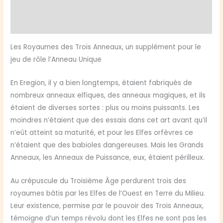
Informations complémentaires
Les
Royaumes
Avis (0)
des
Trois
Les Royaumes des Trois Anneaux, un supplément pour le
Anneaux
jeu de rôle l’Anneau Unique
En Eregion, il y a bien longtemps, étaient fabriqués de
nombreux anneaux elfiques, des anneaux magiques, et ils
étaient de diverses sortes : plus ou moins puissants. Les
moindres n’étaient que des essais dans cet art avant qu’il
n’eût atteint sa maturité, et pour les Elfes orfèvres ce
n’étaient que des babioles dangereuses. Mais les Grands
Anneaux, les Anneaux de Puissance, eux, étaient périlleux.
Au crépuscule du Troisième Âge perdurent trois des
royaumes bâtis par les Elfes de l’Ouest en Terre du Milieu.
Leur existence, permise par le pouvoir des Trois Anneaux,
témoigne d’un temps révolu dont les Elfes ne sont pas les