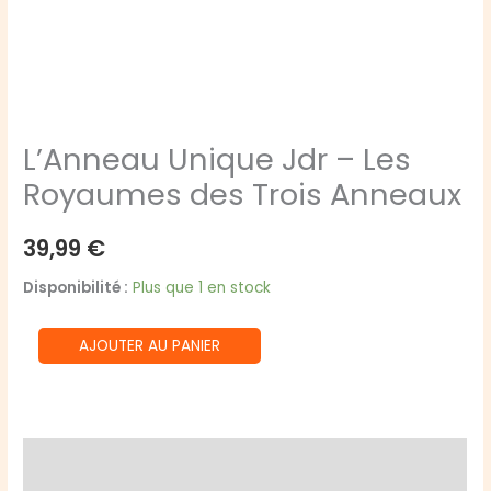
L’Anneau Unique Jdr – Les
Royaumes des Trois Anneaux
39,99
€
Disponibilité :
Plus que 1 en stock
quantité
AJOUTER AU PANIER
de
L'Anneau
Unique
Jdr
Description
-