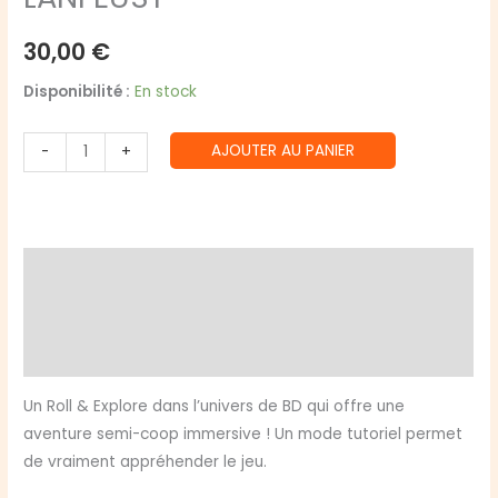
30,00
€
Disponibilité :
En stock
quantité
AJOUTER AU PANIER
-
+
de
LANFEUST
Description
Informations complémentaires
Avis (0)
Un Roll & Explore dans l’univers de BD qui offre une
aventure semi-coop immersive ! Un mode tutoriel permet
de vraiment appréhender le jeu.