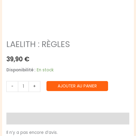
LAELITH : RÈGLES
39,90
€
Disponibilité :
En stock
quantité
AJOUTER AU PANIER
-
+
de
LAELITH
:
RÈGLES
Avis (0)
Il n’y a pas encore d’avis.