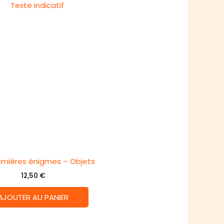
emières énigmes – Objets
12,50
€
AJOUTER AU PANIER