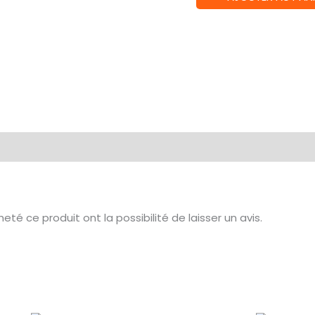
de
La
ronde
du
Pollen
té ce produit ont la possibilité de laisser un avis.