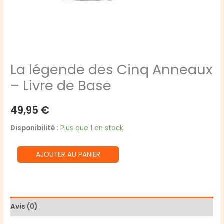
La légende des Cinq Anneaux
– Livre de Base
49,95
€
Disponibilité :
Plus que 1 en stock
quantité
AJOUTER AU PANIER
de
La
légende
des
Avis (0)
Cinq