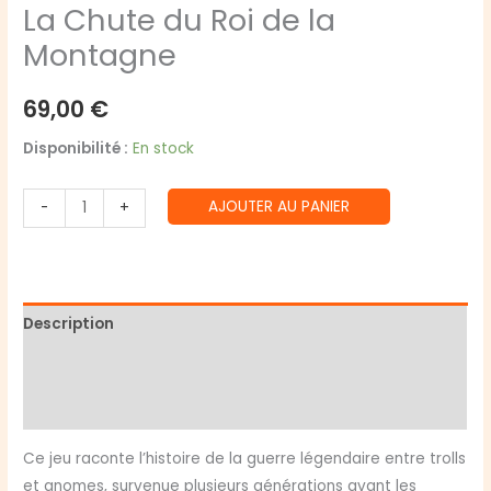
La Chute du Roi de la
Montagne
69,00
€
Disponibilité :
En stock
quantité
AJOUTER AU PANIER
-
+
de
La
Chute
du
Description
Roi
de
Informations complémentaires
la
Avis (0)
Montagne
Ce jeu raconte l’histoire de la guerre légendaire entre trolls
et gnomes, survenue plusieurs générations avant les