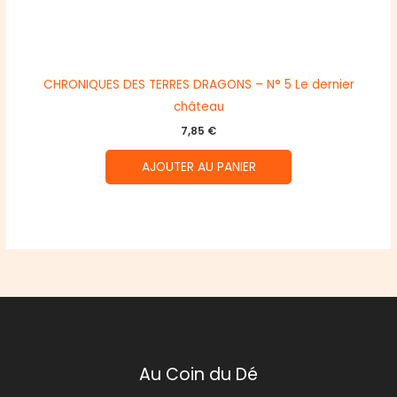
CHRONIQUES DES TERRES DRAGONS – N° 5 Le dernier
château
7,85
€
AJOUTER AU PANIER
Au Coin du Dé