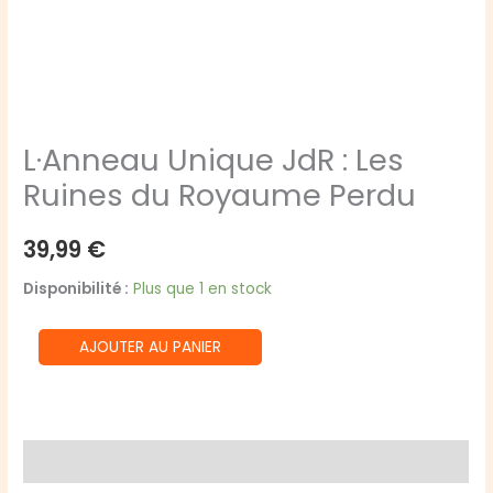
L·Anneau Unique JdR : Les
Ruines du Royaume Perdu
39,99
€
Disponibilité :
Plus que 1 en stock
quantité
AJOUTER AU PANIER
de
L·Anneau
Unique
JdR
Avis (0)
: