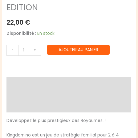
EDITION
22,00
€
Disponibilité :
En stock
quantité
AJOUTER AU PANIER
-
+
de
KINGDOMINO
NOUVELLE
EDITION
Description
Informations complémentaires
Avis (0)
Développez le plus prestigieux des Royaumes..!
Kingdomino est un jeu de stratégie familial pour 2 à 4