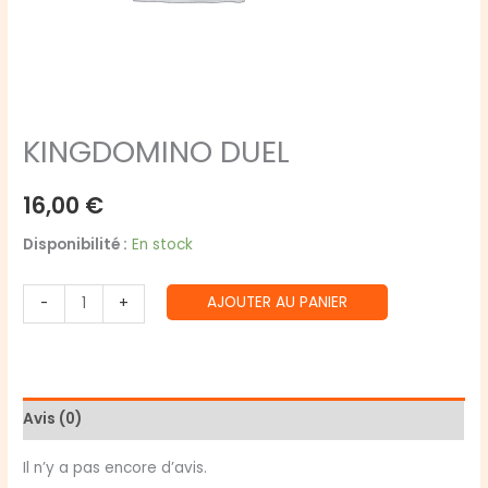
KINGDOMINO DUEL
16,00
€
Disponibilité :
En stock
quantité
AJOUTER AU PANIER
-
+
de
KINGDOMINO
DUEL
Avis (0)
Il n’y a pas encore d’avis.