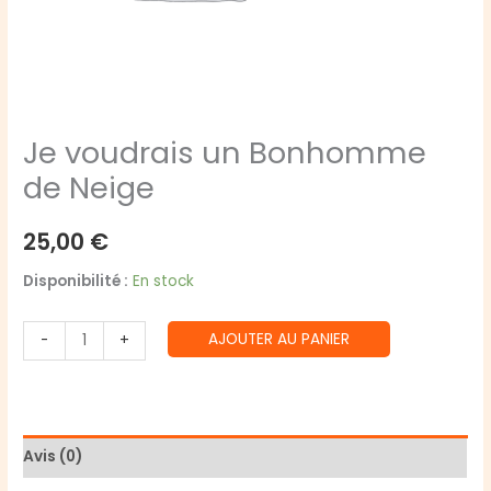
Je voudrais un Bonhomme
de Neige
25,00
€
Disponibilité :
En stock
quantité
AJOUTER AU PANIER
-
+
de
Je
voudrais
un
Avis (0)
Bonhomme