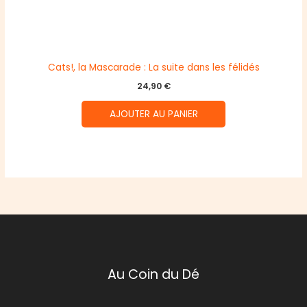
Cats!, la Mascarade : La suite dans les félidés
24,90
€
AJOUTER AU PANIER
Au Coin du Dé