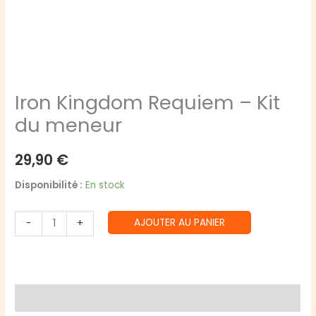
Iron Kingdom Requiem – Kit
du meneur
29,90
€
Disponibilité :
En stock
quantité
AJOUTER AU PANIER
-
+
de
Iron
Kingdom
Requiem
Avis (0)
-