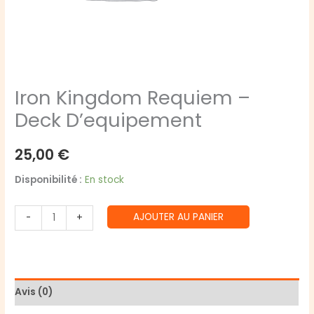
Iron Kingdom Requiem –
Deck D’equipement
25,00
€
Disponibilité :
En stock
quantité
AJOUTER AU PANIER
-
+
de
Iron
Kingdom
Requiem
Avis (0)
-