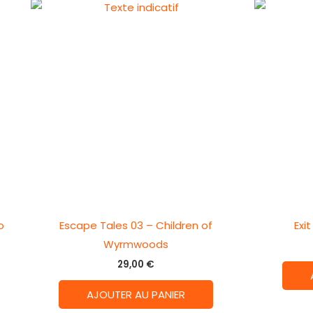
o
Escape Tales 03 – Children of
Exi
Wyrmwoods
29,00
€
AJOUTER AU PANIER